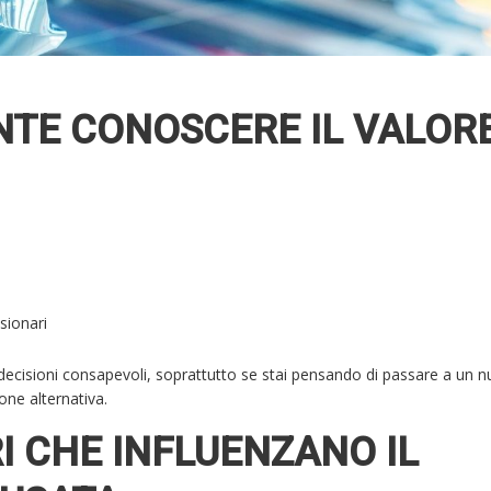
NTE CONOSCERE IL VALOR
sionari
e decisioni consapevoli, soprattutto se stai pensando di passare a un 
one alternativa.
RI CHE INFLUENZANO IL