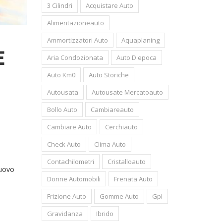
3 Cilindri
Acquistare Auto
Alimentazioneauto
Ammortizzatori Auto
Aquaplaning
E
Aria Condozionata
Auto D'epoca
Auto Km0
Auto Storiche
Autousata
Autousate Mercatoauto
Bollo Auto
Cambiareauto
Cambiare Auto
Cerchiauto
Check Auto
Clima Auto
Contachilometri
Cristalloauto
nuovo
Donne Automobili
Frenata Auto
Frizione Auto
Gomme Auto
Gpl
Gravidanza
Ibrido