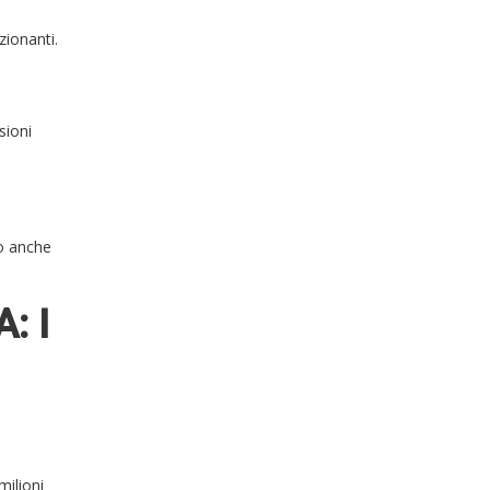
zionanti.
sioni
no anche
: I
milioni