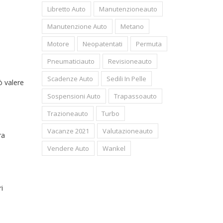
Libretto Auto
Manutenzioneauto
Manutenzione Auto
Metano
Motore
Neopatentati
Permuta
Pneumaticiauto
Revisioneauto
Scadenze Auto
Sedili In Pelle
ò valere
Sospensioni Auto
Trapassoauto
Trazioneauto
Turbo
Vacanze 2021
Valutazioneauto
ra
Vendere Auto
Wankel
i