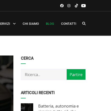
ERVIZI
CHI SIAMO
BLOG
CONTATTI
Categorie
Articoli
CERCA
per
mese
ARTICOLI RECENTI
Batteria, autonomia e