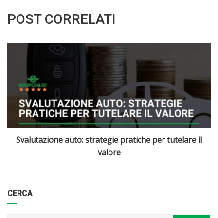
POST CORRELATI
Qual è il valore di mercato della mia auto usata oggi?
Categorie
Articoli
CERCA
per
mese