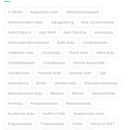
3 Cilindri
Acquistare Auto
Alimentazioneauto
Ammortizzatori Auto
Aquaplaning
Aria Condozionata
Auto D'epoca
Auto Km0
Auto Storiche
Autousata
Autousate Mercatoauto
Bollo Auto
Cambiareauto
Cambiare Auto
Cerchiauto
Check Auto
Clima Auto
Contachilometri
Cristalloauto
Donne Automobili
Frenata Auto
Frizione Auto
Gomme Auto
Gpl
Gravidanza
Ibrido
Libretto Auto
Manutenzioneauto
Manutenzione Auto
Metano
Motore
Neopatentati
Permuta
Pneumaticiauto
Revisioneauto
Scadenze Auto
Sedili In Pelle
Sospensioni Auto
Trapassoauto
Trazioneauto
Turbo
Vacanze 2021