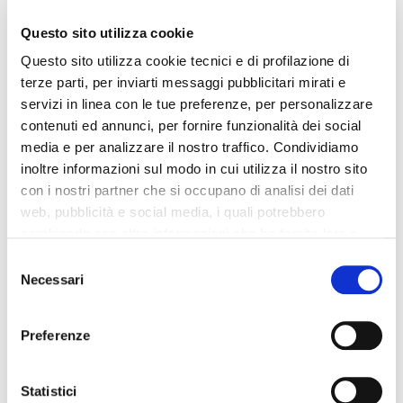
PROPRIETÀ AUTO: COSA
Questo sito utilizza cookie
SAPERE
Questo sito utilizza cookie tecnici e di profilazione di
terze parti, per inviarti messaggi pubblicitari mirati e
servizi in linea con le tue preferenze, per personalizzare
Alcuni piccoli aspetti interessanti da conoscere sono legati alla
contenuti ed annunci, per fornire funzionalità dei social
modalità di erogazione.
media e per analizzare il nostro traffico. Condividiamo
inoltre informazioni sul modo in cui utilizza il nostro sito
Abbiamo detto prima che se oggi perdiamo il certificato, ci verrà
con i nostri partner che si occupano di analisi dei dati
rilasciato in modo virtuale.
Coloro che hanno acquistato una
web, pubblicità e social media, i quali potrebbero
vettura dopo gennaio 2020, il certificato di proprietà è stato
combinarle con altre informazioni che ha fornito loro o
unito alla carta di circolazione nel documento unico di
che hanno raccolto dal suo utilizzo dei loro servizi. La
Consent
circolazione.
mera chiusura del banner non comporta l’accettazione
Necessari
Selection
dei cookie e atre tecnologie. Vedi la nostra
cookie
policy
.
La scelta di portare tutto in formato digitale è una scelta
Preferenze
veramente lungimirante.
Il consenso può essere espresso cliccando "Accetto
tutti” o selezionando le diverse categorie di cookies
Statistici