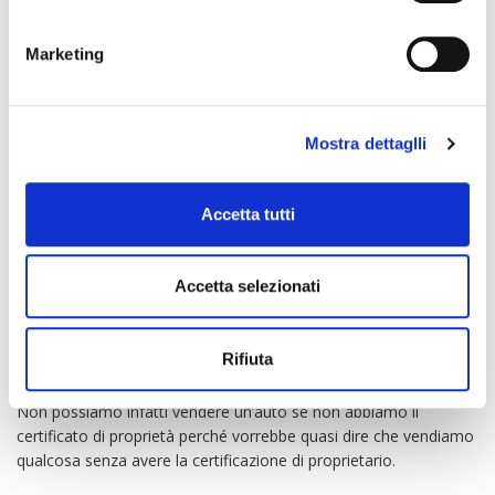
PERCHÉ È IMPORTANTE
CONTROLLARE SE IL
Marketing
CERTIFICATO RISULTA
Mostra dettaglli
SMARRITO?
Accetta tutti
Perché è un documento che potrebbe sembrare non
fondamentale ma lo è invece in una serie di attività.
Accetta selezionati
Se infatti decidessimo di vendere l’auto, di rottamarla, di radiarla
o ancora di reimmatricolarla, tale documento è indispensabile.
Rifiuta
Non possiamo infatti vendere un’auto se non abbiamo il
certificato di proprietà perché vorrebbe quasi dire che vendiamo
qualcosa senza avere la certificazione di proprietario.