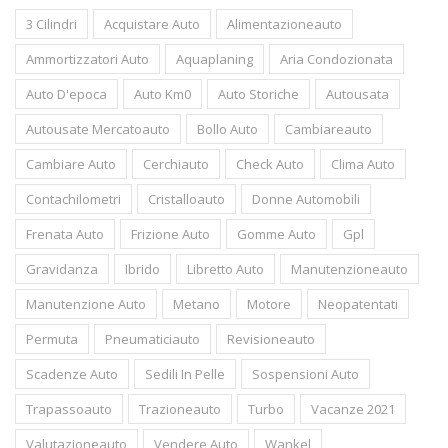
3 Cilindri
Acquistare Auto
Alimentazioneauto
Ammortizzatori Auto
Aquaplaning
Aria Condozionata
Auto D'epoca
Auto Km0
Auto Storiche
Autousata
Autousate Mercatoauto
Bollo Auto
Cambiareauto
Cambiare Auto
Cerchiauto
Check Auto
Clima Auto
Contachilometri
Cristalloauto
Donne Automobili
Frenata Auto
Frizione Auto
Gomme Auto
Gpl
Gravidanza
Ibrido
Libretto Auto
Manutenzioneauto
Manutenzione Auto
Metano
Motore
Neopatentati
Permuta
Pneumaticiauto
Revisioneauto
Scadenze Auto
Sedili In Pelle
Sospensioni Auto
Trapassoauto
Trazioneauto
Turbo
Vacanze 2021
Valutazioneauto
Vendere Auto
Wankel