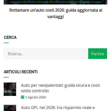
Quali sono le migliori auto elettriche disponibili in Italia
Categorie
Articoli
CERCA
per
mese
ARTICOLI RECENTI
Auto per neopatentati: guida sicura e costi
sotto controllo
5 Agosto 2026
Auto GPL nel 2026: tra risparmio reale e