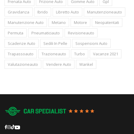
Frenata Auto
Frizione Auto
Gomme Auto
Gpl
Gravidanza
Ibrido
Libretto Auto
Manutenzioneauto
Manutenzione Auto
Metano
Motore
Neopatentati
Permuta
Pneumaticiauto
Revisioneauto
Scadenze Auto
Sedili In Pelle
Sospensioni Auto
Trapassoauto
Trazioneauto
Turbo
Vacanze 2021
Valutazioneauto
Vendere Auto
Wankel