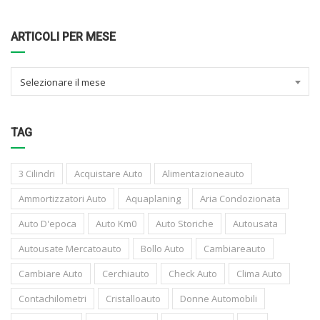
ARTICOLI PER MESE
Selezionare il mese
TAG
3 Cilindri
Acquistare Auto
Alimentazioneauto
Ammortizzatori Auto
Aquaplaning
Aria Condozionata
Auto D'epoca
Auto Km0
Auto Storiche
Autousata
Autousate Mercatoauto
Bollo Auto
Cambiareauto
Cambiare Auto
Cerchiauto
Check Auto
Clima Auto
Contachilometri
Cristalloauto
Donne Automobili