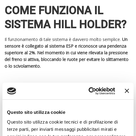
COME FUNZIONA IL
SISTEMA HILL HOLDER?
Il funzionamento di tale sistema è davvero molto semplice.
Un
sensore è collegato al sistema ESP e riconosce una pendenza
superiore al 2%. Nel momento in cui viene rilevata la pressione
del freno si attiva, bloccando le ruote per evitare lo slittamento
o lo scivolamento.
Quando il freno viene rilasciato, il sistema di guida assistita
rimane attivo per qualche secondo, al fine di permettere un
cambio di pedalata e l’accelerazione.
Non sarà quindi più
necessario effettuare il gioco del freno a mano in quanto l’auto
rimarrà ferma
. Ecco spiegato come tecnicamente un sistema di
Questo sito utilizza cookie
sensori e di collegamenti con le centraline permette di
Questo sito utilizza cookie tecnici e di profilazione di
beneficiare di una situazione ottimale.
terze parti, per inviarti messaggi pubblicitari mirati e