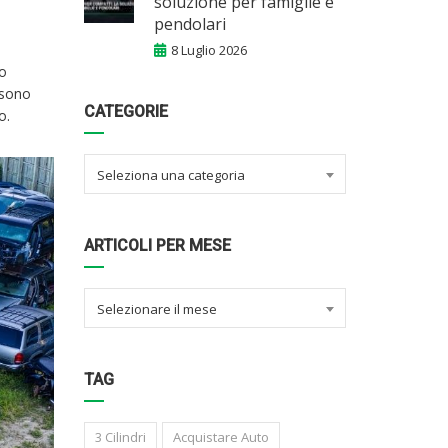
soluzione per famiglie e
pendolari
8 Luglio 2026
do
 sono
CATEGORIE
o.
Seleziona una categoria
ARTICOLI PER MESE
Selezionare il mese
TAG
3 Cilindri
Acquistare Auto