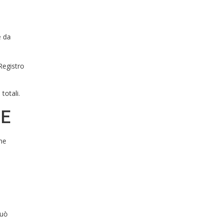
e da
Registro
totali.
NE
une
può