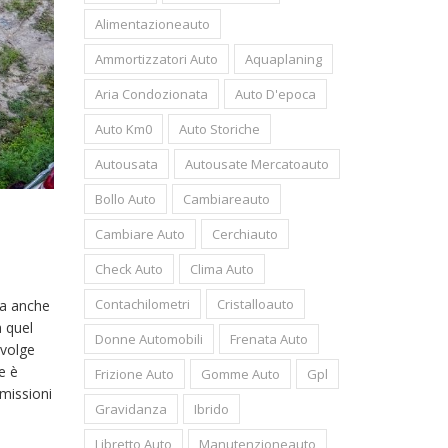
Alimentazioneauto
Ammortizzatori Auto
Aquaplaning
Aria Condozionata
Auto D'epoca
Auto Km0
Auto Storiche
Autousata
Autousate Mercatoauto
Bollo Auto
Cambiareauto
Cambiare Auto
Cerchiauto
Check Auto
Clima Auto
Contachilometri
Cristalloauto
ta anche
a quel
Donne Automobili
Frenata Auto
nvolge
e è
Frizione Auto
Gomme Auto
Gpl
emissioni
Gravidanza
Ibrido
Libretto Auto
Manutenzioneauto