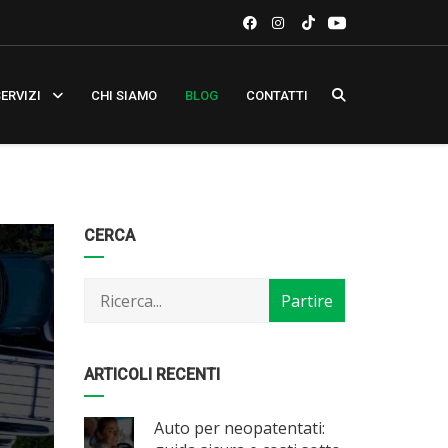
ERVIZI
CHI SIAMO
BLOG
CONTATTI
Categorie
Articoli
CERCA
per
mese
ARTICOLI RECENTI
Auto per neopatentati: