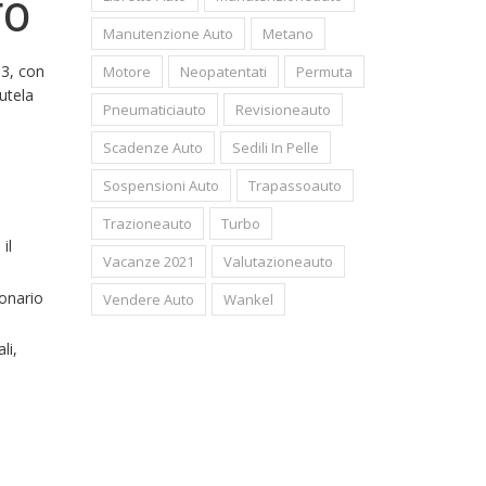
TO
Manutenzione Auto
Metano
03, con
Motore
Neopatentati
Permuta
tutela
Pneumaticiauto
Revisioneauto
Scadenze Auto
Sedili In Pelle
Sospensioni Auto
Trapassoauto
Trazioneauto
Turbo
il
Vacanze 2021
Valutazioneauto
ionario
Vendere Auto
Wankel
li,