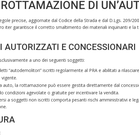
 ROTTAMAZIONE DI UN’AU
gole precise, aggiornate dal Codice della Strada e dal D.Lgs. 209/20
tero iter garantisce il corretto smaltimento dei materiali inquinanti e la 
 AUTORIZZATI E CONCESSIONARI
sclusivamente a uno dei seguenti soggetti:
detti “autodemolitori” iscritti regolarmente al PRA e abilitati a rilasciare 
 vigente.
va auto, la rottamazione può essere gestita direttamente dal concess
do condizioni agevolate o gratuite per incentivare la vendita.
ersi a soggetti non iscritti comporta pesanti rischi amministrativi e lega
one.
URA
: