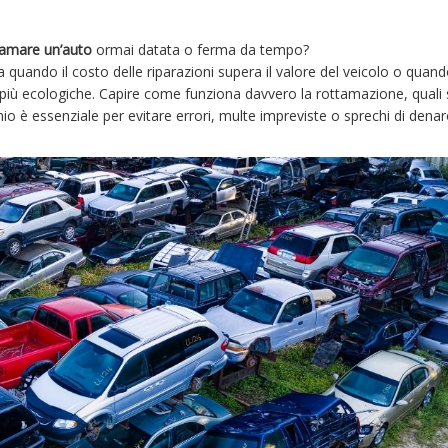
tamare un’auto
ormai datata o ferma da tempo?
a quando il costo delle riparazioni supera il valore del veicolo o quan
o più ecologiche. Capire come funziona davvero la rottamazione, quali
rmio è essenziale per evitare errori, multe impreviste o sprechi di denar