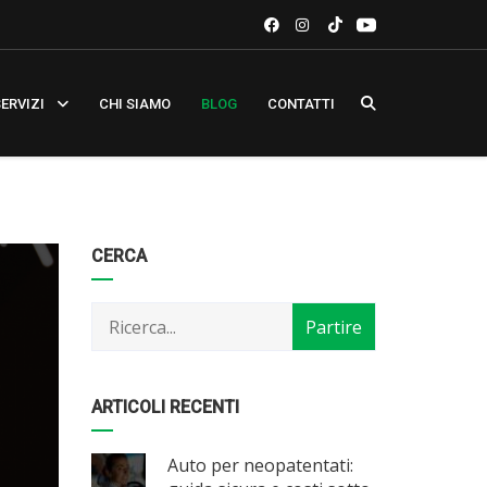
ERVIZI
CHI SIAMO
BLOG
CONTATTI
Categorie
Articoli
CERCA
per
mese
ARTICOLI RECENTI
Auto per neopatentati: