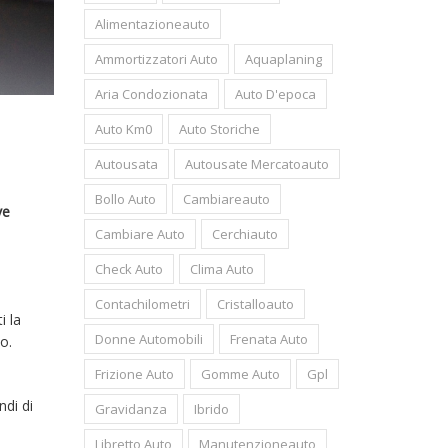
Alimentazioneauto
Ammortizzatori Auto
Aquaplaning
Aria Condozionata
Auto D'epoca
Auto Km0
Auto Storiche
Autousata
Autousate Mercatoauto
Bollo Auto
Cambiareauto
ve
Cambiare Auto
Cerchiauto
Check Auto
Clima Auto
Contachilometri
Cristalloauto
i la
Donne Automobili
Frenata Auto
io.
Frizione Auto
Gomme Auto
Gpl
ndi di
Gravidanza
Ibrido
Libretto Auto
Manutenzioneauto