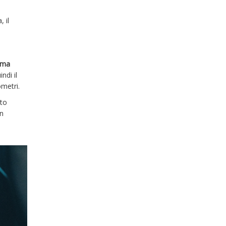
 il
, ma
ndi il
ometri.
to
in