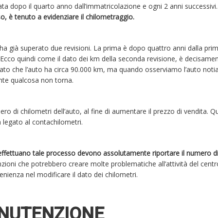
ta dopo il quarto anno dall’immatricolazione e ogni 2 anni successivi
so, è tenuto a evidenziare il chilometraggio.
ha già superato due revisioni. La prima è dopo quattro anni dalla pri
 Ecco quindi come il dato dei km della seconda revisione, è decisame
rtato che l’auto ha circa 90.000 km, ma quando osserviamo l’auto not
nte qualcosa non torna.
ro di chilometri dell’auto, al fine di aumentare il prezzo di vendita. Q
a legato al contachilometri.
 effettuano tale processo devono assolutamente riportare il numero d
zioni che potrebbero creare molte problematiche all’attività del centr
venienza nel modificare il dato dei chilometri.
ANUTENZIONE