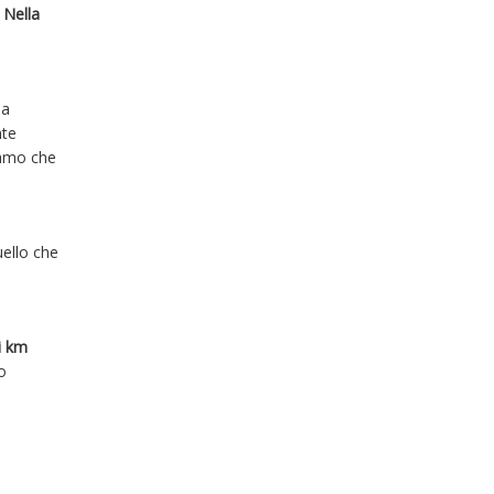
.
Nella
ma
nte
iamo che
uello che
i km
o