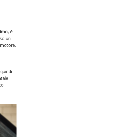
nimo, è
sso un
o motore.
quindi
ntale
to