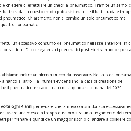
o e chiedere di effettuare un check al pneumatico. Tramite un sempli
l battistrada. In questo modo potrà visionare se il battistrada è trop
del pneumatico. Chiaramente non si cambia un solo pneumatico ma
quattro i pneumatici.
 effettui un eccessivo consumo del pneumatico nell’asse anteriore. In 
asse posteriore. Di conseguenza i pneumatici posteriori verranno sposta
 abbiamo inoltre un piccolo trucco da osservare.
Nel lato del pneumat
a fianco all’altro. Tali numeri evidenziano la data di creazione del
he il pneumatico è stato creato nella quarta settimana del 2020.
volta ogni 4 anni
per evitare che la mescola si indurisca eccessivame
are. Avere una mescola troppo dura procura un allungamento dei temp
ri per frenare e quindi c’è un maggior rischio di andare a collidere co