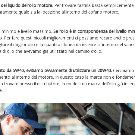
del liquido dell’olio motore
. Per trovare l’astina basta semplicemente
tamente quale sia la locazione all’interno del cofano motore.
llo minimo e livello massimo.
Se l’olio è in corrispondenza del livello mi
o
. Per fare questi piccoli miglioramenti ci possiamo recare anche pre
gliare il miglior olio e la quantità idonea da inserire all’interno del van
 di olio che avevamo già utilizzato nel cambio d’olio.
ato da 5W40, evitiamo ovviamente di utilizzare un 20W40.
Cerchiamo 
 inserito all’interno del motore. In questo caso la marca non è fondame
 a trovare presso il distributore, la medesima marca dell’olio già inseri
e.