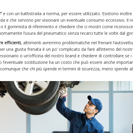
”
e con un battistrada a norma, per essere utilizzato. Esistono inoltre 
trada e che servono per visionare un eventuale consumo eccessivo. Il n
 o il gommista di riferimento e chiedere che ci mostri come riconoscer
omamente l’usura del pneumatico senza recarci tutte le volte dal g
 efficienti
, altrimenti avremmo problematiche nel frenare l’autovettu
er una giusta frenata è un po’ complicato da fare all’interno del nost
essionario o un’officina del nostro brand e chiedere di controllare se i 
aso l’eventuale sostituzione ha un costo che può essere anche importan
 comunque che chi più spende in termini di sicurezza, meno spende all