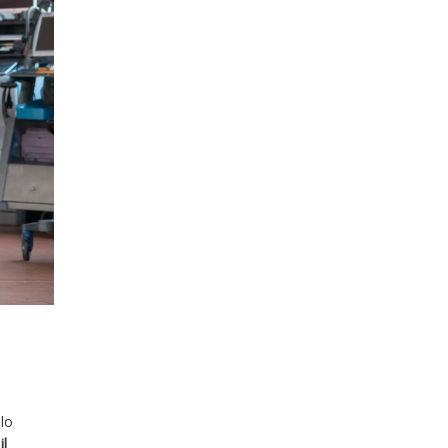
lo
il