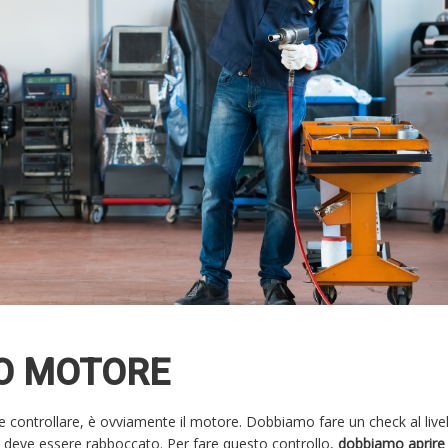
IO MOTORE
 controllare, è ovviamente il motore. Dobbiamo fare un check al livel
se deve essere rabboccato. Per fare questo controllo,
dobbiamo aprire 