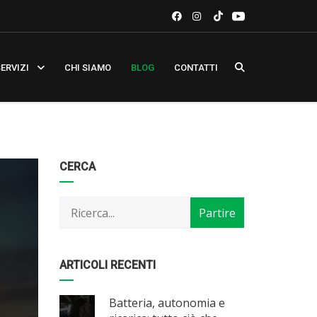
ERVIZI
CHI SIAMO
BLOG
CONTATTI
Categorie
Articoli
CERCA
per
mese
ARTICOLI RECENTI
Batteria, autonomia e