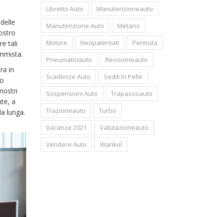
Libretto Auto
Manutenzioneauto
delle
Manutenzione Auto
Metano
ostro
Motore
Neopatentati
Permuta
e tali
ommista.
Pneumaticiauto
Revisioneauto
ra in
Scadenze Auto
Sedili In Pelle
ro
nostri
Sospensioni Auto
Trapassoauto
te, a
Trazioneauto
Turbo
a lunga.
Vacanze 2021
Valutazioneauto
Vendere Auto
Wankel