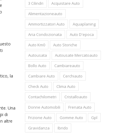
3 Cilindri
Acquistare Auto
ce
po
Alimentazioneauto
Ammortizzatori Auto
Aquaplaning
Aria Condozionata
Auto D'epoca
questo
Auto Km0
Auto Storiche
ti
Autousata
Autousate Mercatoauto
Bollo Auto
Cambiareauto
ico, la
Cambiare Auto
Cerchiauto
Check Auto
Clima Auto
Contachilometri
Cristalloauto
Donne Automobili
Frenata Auto
nte. Una
i di
Frizione Auto
Gomme Auto
Gpl
n altre
Gravidanza
Ibrido