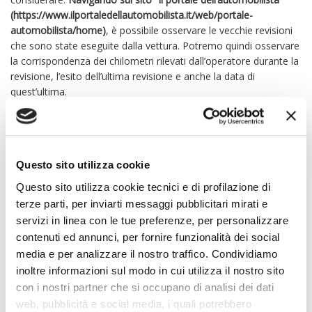
(https://www.ilportaledellautomobilista.it/web/portale-
automobilista/home)
, è possibile osservare le vecchie revisioni
che sono state eseguite dalla vettura. Potremo quindi osservare
la corrispondenza dei chilometri rilevati dall’operatore durante la
revisione, l’esito dell’ultima revisione e anche la data di
quest’ultima.
L’inserimento digitale all’interno di questo portale è arrivato però
a essere obbligatorio dal primo giugno 2018. Non c’è da
Questo sito utilizza cookie
preoccuparsi quindi se tutti i vecchi termini di revisione
antecedente a tale data, non sono on-line. Tuttavia devono
Questo sito utilizza cookie tecnici e di profilazione di
essere comunque presenti all’interno dei documenti cartacei in
terze parti, per inviarti messaggi pubblicitari mirati e
dote alla vettura.
servizi in linea con le tue preferenze, per personalizzare
contenuti ed annunci, per fornire funzionalità dei social
media e per analizzare il nostro traffico. Condividiamo
inoltre informazioni sul modo in cui utilizza il nostro sito
con i nostri partner che si occupano di analisi dei dati
web, pubblicità e social media, i quali potrebbero