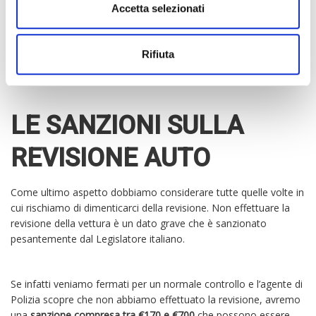
Nel caso in cui ci rivolgessimo alle officine autorizzate e ai centri
Accetta selezionati
di revisione, il prezzo è più alto ma contempla anche i diritti che
devono essere dati alla motorizzazione civile, l’IVA al 22%, oltre
a varie tasse e al bollettino postale.
Rifiuta
LE SANZIONI SULLA
REVISIONE AUTO
Come ultimo aspetto dobbiamo considerare tutte quelle volte in
cui rischiamo di dimenticarci della revisione. Non effettuare la
revisione della vettura è un dato grave che è sanzionato
pesantemente dal Legislatore italiano.
Se infatti veniamo fermati per un normale controllo e l’agente di
Polizia scopre che non abbiamo effettuato la revisione, avremo
una
sanzione compresa tra €170 e €700
che possono essere