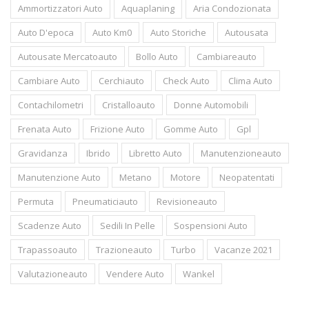
Ammortizzatori Auto
Aquaplaning
Aria Condozionata
Auto D'epoca
Auto Km0
Auto Storiche
Autousata
Autousate Mercatoauto
Bollo Auto
Cambiareauto
Cambiare Auto
Cerchiauto
Check Auto
Clima Auto
Contachilometri
Cristalloauto
Donne Automobili
Frenata Auto
Frizione Auto
Gomme Auto
Gpl
Gravidanza
Ibrido
Libretto Auto
Manutenzioneauto
Manutenzione Auto
Metano
Motore
Neopatentati
Permuta
Pneumaticiauto
Revisioneauto
Scadenze Auto
Sedili In Pelle
Sospensioni Auto
Trapassoauto
Trazioneauto
Turbo
Vacanze 2021
Valutazioneauto
Vendere Auto
Wankel